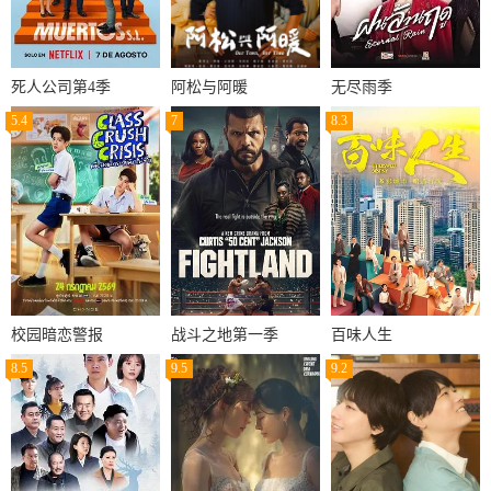
死人公司第4季
阿松与阿暖
无尽雨季
5.4
7
8.3
校园暗恋警报
战斗之地第一季
百味人生
8.5
9.5
9.2