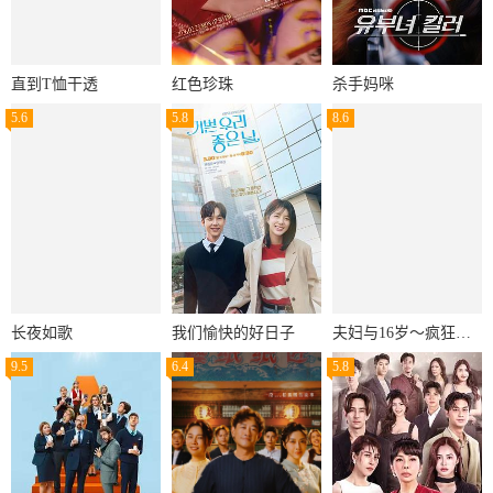
直到T恤干透
红色珍珠
杀手妈咪
5.6
5.8
8.6
长夜如歌
我们愉快的好日子
夫妇与16岁～疯狂的邻居～
9.5
6.4
5.8