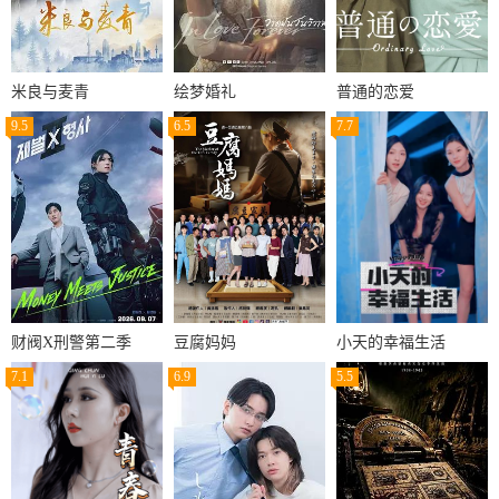
米良与麦青
绘梦婚礼
普通的恋爱
9.5
6.5
7.7
财阀X刑警第二季
豆腐妈妈
小天的幸福生活
7.1
6.9
5.5