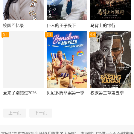
校园回忆录
仆人的王子殿下
马背上的银行
5.4
7.1
6.4
爱来了别错过2026
贝尼多姆命案第一季
权欲第三章第五季
上一页
下一页
本网站提供新影视资源均系收集各大网站，本网站只提供web页面浏览服