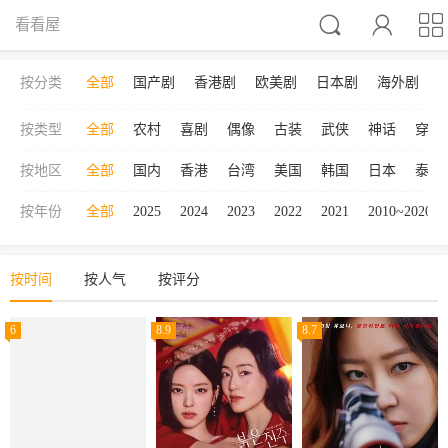



看看屋
按分类
全部
国产剧
香港剧
欧美剧
日本剧
海外剧
按类型
全部
农村
喜剧
偶像
古装
武侠
神话
穿越
按地区
全部
国内
香港
台湾
美国
韩国
日本
泰国
按年份
全部
2025
2024
2023
2022
2021
2010~2020
按时间
按人气
按评分
6
8.9
8.7